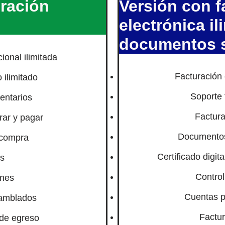
uración
Versión con f
electrónica il
documentos 
ional ilimitada
Facturación 
 ilimitado
Soporte 
ventarios
Factura
rar y pagar
Documentos 
 compra
Certificado digit
s
Control
ones
Cuentas p
amblados
Factu
de egreso